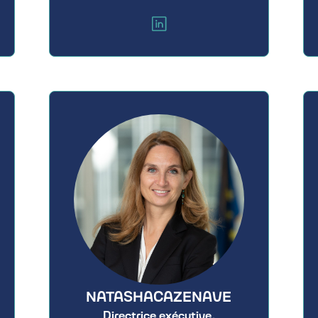
NATASHA
CAZENAVE
Directrice exécutive,