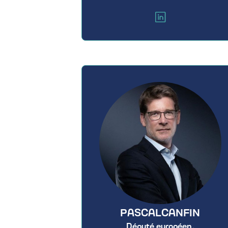
PASCAL
CANFIN
Député européen,