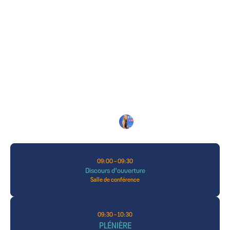
LE PROGRAMME
2026
Isabelle
GOUNIN-LEVY
MAITRESSE DE CÉRÉMONIE : 
Journaliste,
LCI
09:00 - 09:30
Discours d'ouverture
Salle de conférence
09:30 - 10:30
PLÉNIÈRE